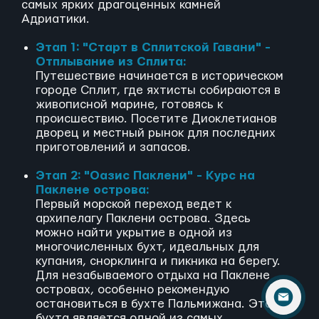
самых ярких драгоценных камней
Адриатики.
Этап 1: "Старт в Сплитской Гавани" -
Отплывание из Сплита:
Путешествие начинается в историческом
городе Сплит, где яхтисты собираются в
живописной марине, готовясь к
происшествию. Посетите Диоклетианов
дворец и местный рынок для последних
приготовлений и запасов.
Этап 2: "Оазис Паклени" - Курс на
Паклене острова:
Первый морской переход ведет к
архипелагу Паклени острова. Здесь
можно найти укрытие в одной из
многочисленных бухт, идеальных для
купания, снорклинга и пикника на берегу.
Для незабываемого отдыха на Паклене
островах, особенно рекомендую
остановиться в бухте Пальмижана. Эта
бухта является одной из самых