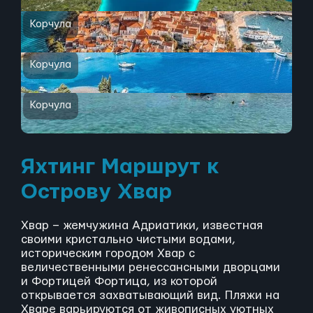
Корчула
Корчула
Корчула
Яхтинг Маршрут к
Острову Хвар
Хвар – жемчужина Адриатики, известная
своими кристально чистыми водами,
историческим городом Хвар с
величественными ренессансными дворцами
и Фортицей Фортица, из которой
открывается захватывающий вид. Пляжи на
Хваре варьируются от живописных уютных