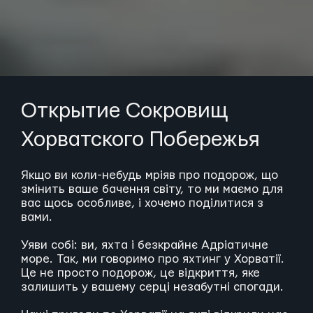
Открытие Сокровищ
Хорватского Побережья
Якщо ви коли-небудь мріяв про подорож, що
змінить ваше бачення світу, то ми маємо для
вас щось особливе, і хочемо поділитися з
вами.
Уяви собі: ви, яхта і безкрайнє Адріатичне
море. Так, ми говоримо про яхтинг у Хорватії.
Це не просто подорож, це відкриття, яке
залишить у вашему серці незабутні спогади.