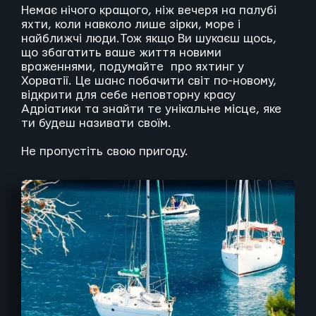
Немає нічого кращого, ніж вечеря на палубі
яхти, коли навколо лише зірки, море і
найближчі люди.Тож якщо Ви шукаєш щось,
що збагатить ваше життя новими
враженнями, подумайте про яхтинг у
Хорватії. Це шанс побачити світ по-новому,
відкрити для себе неповторну красу
Адріатики та знайти те унікальне місце, яке
ти будеш називати своїм.
Не пропустіть свою пригоду.