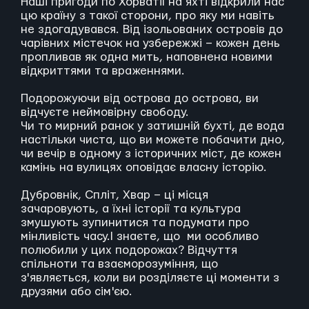
Наші пригоди по Хорватії на яхті відкрили нас
цю країну з такої сторони, про яку ми навіть
не здогадувався. Від ізольованих островів до
чарівних містечок на узбережжі – кожен день
пропливав як одна мить, наповнена новими
відкриттями та враженнями.
Подорожуючи від острова до острова, ви
відчуєте неймовірну свободу.
Чи то мирний ранок у затишній бухті, де вода
настільки чиста, що ви можете побачити дно,
чи вечір в одному з історичних міст, де кожен
камінь на вулицях оповідає власну історію.
Дубровнік, Спліт, Хвар – ці місця
зачаровують, а їхні історії та культура
змушують зупинитися та подумати про
мінливість часу.І знаєте, що ми особливо
полюбили у цих подорожах? Відчуття
спільноти та взаєморозуміння, що
з'являється, коли ви розділяєте ці моменти з
друзями або сім'єю.