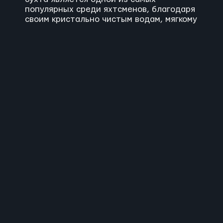
популярных среди яхтсменов, благодаря
своим кристально чистым водам, мягкому
песку и отлично оборудованным зонам
отдыха. Пальмижана не только
предлагает отличные условия для
купания и снорклинга, но и имеет
несколько ресторанов и баров, где можно
насладиться местной кухней и
коктейлями, отдыхая на берегу моря.
Кроме того, зеленые островные
ландшафты вокруг создают отличный фон
для отдыха и релаксации.
Этап 3: "Волшебство Хвара" -
Исследование города Хвар:
После посещения архипелага Паклени
острова, ваш яхтинг маршрут
продолжится по направлению к городу
Хвар, который является одним из самых
красивых прибрежных городов Адриатики.
Курсируя от Паклени до Хвара, вы будете
проплывать рядом с живописными